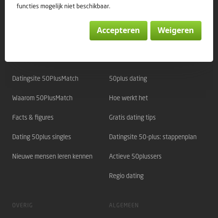
© 50PlusMatch
functies mogelijk niet beschikbaar.
Accepteren
Weigeren
Direct naar:
OVER 50PLUSMATCH
OVER DATING
Datingsite 50PlusMatch
50plus dating
Waarom 50PlusMatch
Hoe werkt het
Facts & figures
Gratis dating tips
Dating 50plus singles
Datingsite 50-plus: stappenplan
Nieuwe mensen leren kennen
Actieve 50plussers
Regio dating
OVERIG
ALGEMEEN