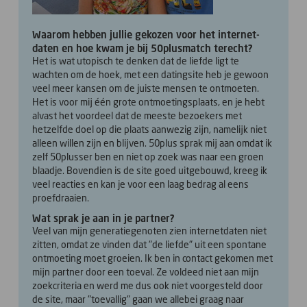
Waarom hebben jullie gekozen voor het internet-
daten en hoe kwam je bij 50plusmatch terecht?
Het is wat utopisch te denken dat de liefde ligt te
wachten om de hoek, met een datingsite heb je gewoon
veel meer kansen om de juiste mensen te ontmoeten.
Het is voor mij één grote ontmoetingsplaats, en je hebt
alvast het voordeel dat de meeste bezoekers met
hetzelfde doel op die plaats aanwezig zijn, namelijk niet
alleen willen zijn en blijven. 50plus sprak mij aan omdat ik
zelf 50plusser ben en niet op zoek was naar een groen
blaadje. Bovendien is de site goed uitgebouwd, kreeg ik
veel reacties en kan je voor een laag bedrag al eens
proefdraaien.
Wat sprak je aan in je partner?
Veel van mijn generatiegenoten zien internetdaten niet
zitten, omdat ze vinden dat "de liefde" uit een spontane
ontmoeting moet groeien. Ik ben in contact gekomen met
mijn partner door een toeval. Ze voldeed niet aan mijn
zoekcriteria en werd me dus ook niet voorgesteld door
de site, maar "toevallig" gaan we allebei graag naar