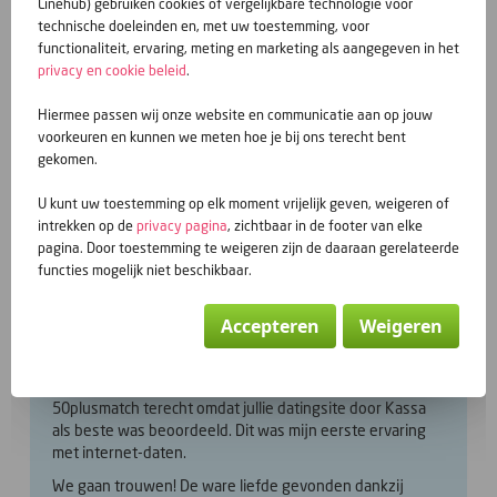
Linehub) gebruiken cookies of vergelijkbare technologie voor
technische doeleinden en, met uw toestemming, voor
functionaliteit, ervaring, meting en marketing als aangegeven in het
privacy en cookie beleid
.
Hiermee passen wij onze website en communicatie aan op jouw
voorkeuren en kunnen we meten hoe je bij ons terecht bent
gekomen.
U kunt uw toestemming op elk moment vrijelijk geven, weigeren of
intrekken op de
privacy pagina
, zichtbaar in de footer van elke
pagina. Door toestemming te weigeren zijn de daaraan gerelateerde
functies mogelijk niet beschikbaar.
Ik Ik heb mijn ware liefde gevonden dank zij 50plusmatch.
Accepteren
Weigeren
Dus zelf actief zoeken! Het voordeel is ook dat je het
profiel van iemand kunt lezen en daarna de beslissing
neemt of je er op wilt reageren of niet. Ik kwam bij
50plusmatch terecht omdat jullie datingsite door Kassa
als beste was beoordeeld. Dit was mijn eerste ervaring
met internet-daten.
We gaan trouwen! De ware liefde gevonden dankzij