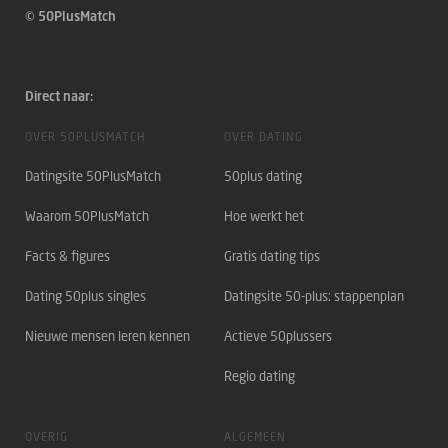
© 50PlusMatch
Direct naar:
OVER 50PLUSMATCH
OVER DATING
Datingsite 50PlusMatch
50plus dating
Waarom 50PlusMatch
Hoe werkt het
Facts & figures
Gratis dating tips
Dating 50plus singles
Datingsite 50-plus: stappenplan
Nieuwe mensen leren kennen
Actieve 50plussers
Regio dating
OVERIG
ALGEMEEN