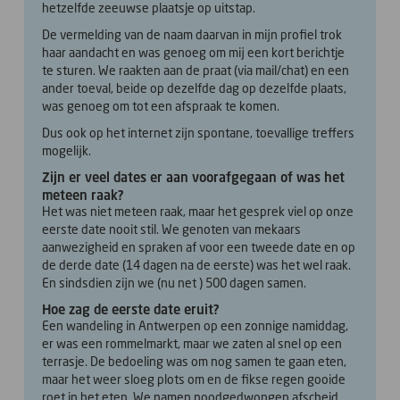
hetzelfde zeeuwse plaatsje op uitstap.
De vermelding van de naam daarvan in mijn profiel trok
haar aandacht en was genoeg om mij een kort berichtje
te sturen. We raakten aan de praat (via mail/chat) en een
ander toeval, beide op dezelfde dag op dezelfde plaats,
was genoeg om tot een afspraak te komen.
Dus ook op het internet zijn spontane, toevallige treffers
mogelijk.
Zijn er veel dates er aan voorafgegaan of was het
meteen raak?
Het was niet meteen raak, maar het gesprek viel op onze
eerste date nooit stil. We genoten van mekaars
aanwezigheid en spraken af voor een tweede date en op
de derde date (14 dagen na de eerste) was het wel raak.
En sindsdien zijn we (nu net ) 500 dagen samen.
Hoe zag de eerste date eruit?
Een wandeling in Antwerpen op een zonnige namiddag,
er was een rommelmarkt, maar we zaten al snel op een
terrasje. De bedoeling was om nog samen te gaan eten,
maar het weer sloeg plots om en de fikse regen gooide
roet in het eten. We namen noodgedwongen afscheid,