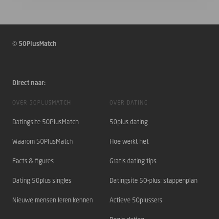
© 50PlusMatch
Direct naar:
OVER 50PLUSMATCH
OVER DATING
Datingsite 50PlusMatch
50plus dating
Waarom 50PlusMatch
Hoe werkt het
Facts & figures
Gratis dating tips
Dating 50plus singles
Datingsite 50-plus: stappenplan
Nieuwe mensen leren kennen
Actieve 50plussers