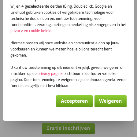
50PlusMatch.be is lid van BeCom.
Wij en 4 geselecteerde derden (Bing, Doubleclick, Google en
50PlusMatch.be
Linehub) gebruiken cookies of vergelijkbare technologie voor
Dorsvloerweg 393
technische doeleinden en, met uw toestemming, voor
2661 MN Bergschenhoek
functionaliteit, ervaring, meting en marketing als aangegeven in het
Nederland
privacy en cookie beleid
.
E-mailadres:
redactie@50plusmatch.be
Hiermee passen wij onze website en communicatie aan op jouw
KVK: 17136160
voorkeuren en kunnen we meten hoe je bij ons terecht bent
BTW nr: NL817511908B01
gekomen.
U kunt uw toestemming op elk moment vrijelijk geven, weigeren of
Blogs
intrekken op de
privacy pagina
, zichtbaar in de footer van elke
pagina. Door toestemming te weigeren zijn de daaraan gerelateerde
PROFIELKLEVEN
functies mogelijk niet beschikbaar.
Over die ezel en een steen
Accepteren
Weigeren
Allee Jef, zet u daar!
Gratis inschrijven