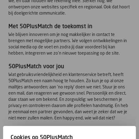
we, en daar houden we rekening mee. Sterker nog: we
ontwerpen onze websites specifiek en regionaal. Ook dat hoort
bij doelgerichte communicatie.
Met 50PlusMatch de toekomst in
We blijven innoveren om je nog makkelijker in contact te
brengen met mogelijke partners. We volgen ontwikkelingen in
social media op de voet en zodra jij daar voordeel bij kan
hebben, integreren we zo'n nieuwe toepassing op de site.
50PlusMatch voor jou
Wat gebruiksvriendelijkheid en klantenservice betreft, heeft
50PlusMatch een naam hoog te houden. Zo kun je op al onze
mailtjes antwoorden; aan ‘no reply' doen we niet. Stuur je ons
een mail, dan reageren we gewoon snel. Persoonlijk en direct,
daar staan we om bekend. En zorgvuldig: we beschermen je
privacy en controleren daarom alle profielen handmatig. En heb
je eenmaal een partner gevonden, dan weet je zeker dat we je
niet meer zullen mailen. Een happy end, wie wil dat niet?
Gegevens van 50PlusMatch
Cookies op 50PlusMatch