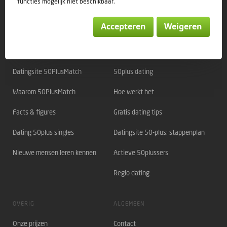
functies mogelijk niet beschikbaar.
Accepteren
Weigeren
Direct naar:
OVER 50PLUSMATCH
OVER DATING
Datingsite 50PlusMatch
50plus dating
Waarom 50PlusMatch
Hoe werkt het
Facts & figures
Gratis dating tips
Dating 50plus singles
Datingsite 50-plus: stappenplan
Nieuwe mensen leren kennen
Actieve 50plussers
Regio dating
OVERIG
ALGEMEEN
Onze prijzen
Contact