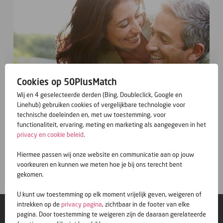
Cookies op 50PlusMatch
Wij en 4 geselecteerde derden (Bing, Doubleclick, Google en
Linehub) gebruiken cookies of vergelijkbare technologie voor
technische doeleinden en, met uw toestemming, voor
functionaliteit, ervaring, meting en marketing als aangegeven in het
privacy en cookie beleid
.
Gratis inschrijven
Hiermee passen wij onze website en communicatie aan op jouw
voorkeuren en kunnen we meten hoe je bij ons terecht bent
gekomen.
U kunt uw toestemming op elk moment vrijelijk geven, weigeren of
intrekken op de
privacy pagina
, zichtbaar in de footer van elke
© 50PlusMatch
pagina. Door toestemming te weigeren zijn de daaraan gerelateerde