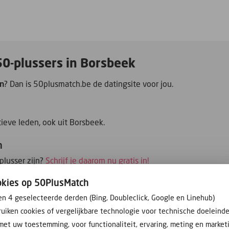
50-plussers in Borsbeek
n
? Dan is 50plusmatch.be de datingsite voor jou.
eve leden, ook uit Borsbeek.
n
plusser zijn?
Schrijf je daarom nu gratis in!
okies op 50PlusMatch
en 4 geselecteerde derden (Bing, Doubleclick, Google en Linehub)
uiken cookies of vergelijkbare technologie voor technische doeleind
met uw toestemming, voor functionaliteit, ervaring, meting en market