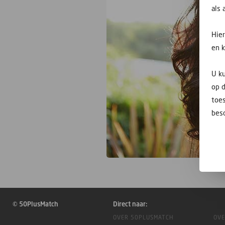
als
Hie
en 
U ku
op 
toes
besc
© 50PlusMatch
Direct naar:
OVER 50PLUSMATCH
OVE