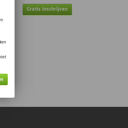
Gratis inschrijven
en
kken
niet
en