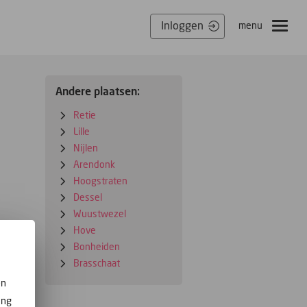
Inloggen
menu
Andere plaatsen:
Retie
Lille
Nijlen
Arendonk
Hoogstraten
Dessel
Wuustwezel
Hove
Bonheiden
Brasschaat
en
ing