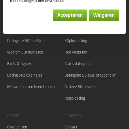
functies mogelijk niet beschikbaar.
Accepteren
Weigeren
Direct naar:
OVER 50PLUSMATCH
OVER DATING
Datingsite 50PlusMatch
50plus dating
Waarom 50PlusMatch
Hoe werkt het
Facts & figures
Gratis dating tips
Dating 50plus singles
Datingsite 50-plus: stappenplan
Nieuwe mensen leren kennen
Actieve 50plussers
Regio dating
OVERIG
ALGEMEEN
Onze prijzen
Contact