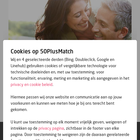
Cookies op 50PlusMatch
Wij en 4 geselecteerde derden (Bing, Doubleclick, Google en
Linehub) gebruiken cookies of vergelijkbare technologie voor
technische doeleinden en, met uw toestemming, voor
functionaliteit, ervaring, meting en marketing als aangegeven in het
privacy en cookie beleid
.
Gratis inschrijven
Hiermee passen wij onze website en communicatie aan op jouw
voorkeuren en kunnen we meten hoe je bij ons terecht bent
gekomen.
U kunt uw toestemming op elk moment vrijelijk geven, weigeren of
intrekken op de
privacy pagina
, zichtbaar in de footer van elke
© 50PlusMatch
pagina. Door toestemming te weigeren zijn de daaraan gerelateerde