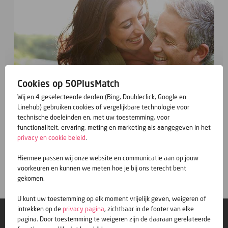
Cookies op 50PlusMatch
Wij en 4 geselecteerde derden (Bing, Doubleclick, Google en
Linehub) gebruiken cookies of vergelijkbare technologie voor
technische doeleinden en, met uw toestemming, voor
functionaliteit, ervaring, meting en marketing als aangegeven in het
privacy en cookie beleid
.
Gratis inschrijven
Hiermee passen wij onze website en communicatie aan op jouw
voorkeuren en kunnen we meten hoe je bij ons terecht bent
gekomen.
U kunt uw toestemming op elk moment vrijelijk geven, weigeren of
intrekken op de
privacy pagina
, zichtbaar in de footer van elke
© 50PlusMatch
pagina. Door toestemming te weigeren zijn de daaraan gerelateerde