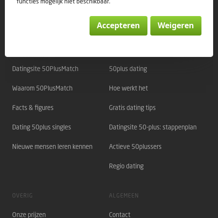
functies mogelijk niet beschikbaar.
Accepteren
Weigeren
Direct naar:
OVER 50PLUSMATCH
OVER DATING
Datingsite 50PlusMatch
50plus dating
Waarom 50PlusMatch
Hoe werkt het
Facts & figures
Gratis dating tips
Dating 50plus singles
Datingsite 50-plus: stappenplan
Nieuwe mensen leren kennen
Actieve 50plussers
Regio dating
OVERIG
ALGEMEEN
Onze prijzen
Contact