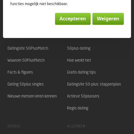
© 50PlusMatch
functies mogelijk niet beschikbaar.
Accepteren
Weigeren
Direct naar:
OVER 50PLUSMATCH
OVER DATING
Datingsite 50PlusMatch
50plus dating
Waarom 50PlusMatch
Hoe werkt het
Facts & figures
Gratis dating tips
Dating 50plus singles
Datingsite 50-plus: stappenplan
Nieuwe mensen leren kennen
Actieve 50plussers
Regio dating
OVERIG
ALGEMEEN