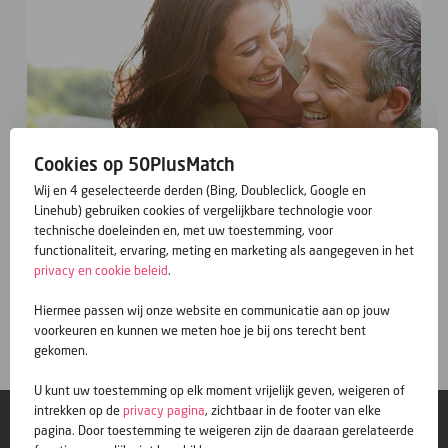
Cookies op 50PlusMatch
Wij en 4 geselecteerde derden (Bing, Doubleclick, Google en
Linehub) gebruiken cookies of vergelijkbare technologie voor
technische doeleinden en, met uw toestemming, voor
functionaliteit, ervaring, meting en marketing als aangegeven in het
privacy en cookie beleid
.
Gratis inschrijven
Hiermee passen wij onze website en communicatie aan op jouw
voorkeuren en kunnen we meten hoe je bij ons terecht bent
gekomen.
U kunt uw toestemming op elk moment vrijelijk geven, weigeren of
intrekken op de
privacy pagina
, zichtbaar in de footer van elke
© 50PlusMatch
pagina. Door toestemming te weigeren zijn de daaraan gerelateerde