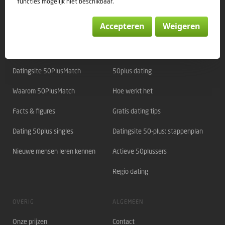
functies mogelijk niet beschikbaar.
Accepteren
Weigeren
Direct naar:
OVER 50PLUSMATCH
OVER DATING
Datingsite 50PlusMatch
50plus dating
Waarom 50PlusMatch
Hoe werkt het
Facts & figures
Gratis dating tips
Dating 50plus singles
Datingsite 50-plus: stappenplan
Nieuwe mensen leren kennen
Actieve 50plussers
Regio dating
OVERIG
ALGEMEEN
Onze prijzen
Contact