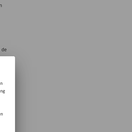
in
p de
en
ing
p
en
voor