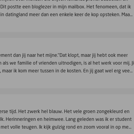
 Dit postte een bloglezer in mijn mailbox. Het fenomeen, dat ik
in datingland meer dan een enkele keer de kop opsteken. Maa...
ent dan jij naar het mijne.’‘Dat klopt, maar jij hebt ook meer
n als we familie of vrienden uitnodigen, is al het werk voor mij. Ji
Ja, maar ik kom meer tussen in de kosten. En jij gaat wel erg vee...
merse tijd. Het zwerk hel blauw. Het vele groen zongekleurd en
lk. Herinneringen en heimwee. Lang geleden was ik er student
et met volle teugen. Ik kijk gulzig rond en zoom vooral in op me...