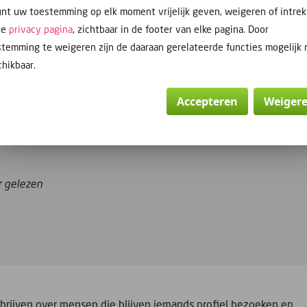
perspectief te lezen of dit te vragen aan een vertrouweling. Kom 
nt uw toestemming op elk moment vrijelijk geven, weigeren of intre
de
privacy pagina
, zichtbaar in de footer van elke pagina. Door
jk iets anders lezen dan wat er staat geschreven, maar je vindt 
temming te weigeren zijn de daaraan gerelateerde functies mogelijk 
hikbaar.
Accepteren
Weiger
meer dan wat er staat.
r gelezen
chrijven over mensen die blijven iemands profiel bezoeken en