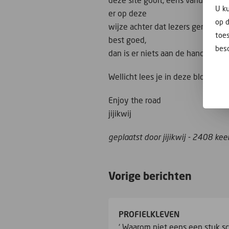
deze site gooit, eens vanuit dit 
U ku
er op deze
op 
wijze achter dat lezers gemakkeli
toes
best goed,
besc
dan is er niets aan de hand.
Wellicht lees je in deze blog ook 
Enjoy the road
jijikwij
geplaatst door jijikwij - 2408 kee
Vorige berichten
PROFIELKLEVEN
‘ Waarom niet eens een stuk s