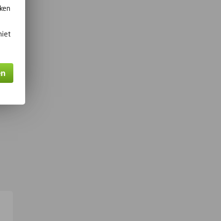
je
kken
dat
niet
en