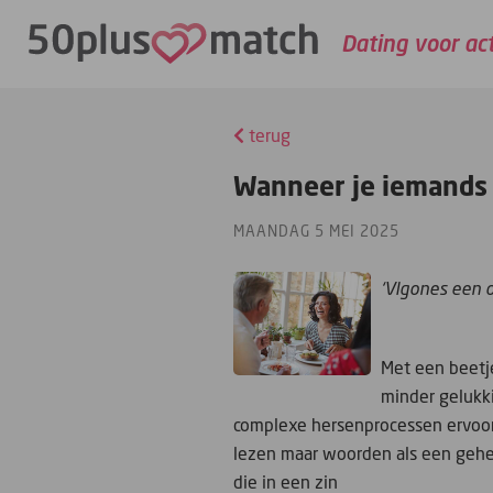
Dating voor ac
terug
Wanneer je iemands pr
MAANDAG 5 MEI 2025
‘Vlgones een o
Met een beetje
minder gelukki
complexe hersenprocessen ervoor 
lezen maar woorden als een gehee
die in een zin