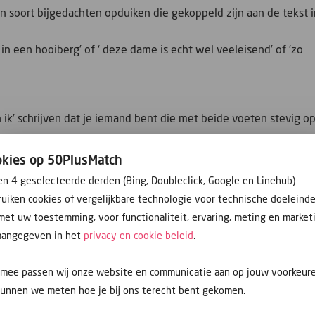
n soort bijgedachten opduiken die gekoppeld zijn aan de tekst 
ld in een hooiberg’ of ‘ deze dame is echt wel veeleisend’ of ‘zo
en ik’ schrijven dat je iemand bent die met beide voeten stevig o
rderen eigenschap! Maar een lezer kan ook proeven dat je een
okies op 50PlusMatch
en 4 geselecteerde derden (Bing, Doubleclick, Google en Linehub)
finiteit voor creativiteit, romantiek of dromerij. Ikzelf lees dan
uiken cookies of vergelijkbare technologie voor technische doeleind
met uw toestemming, voor functionaliteit, ervaring, meting en market
ijn beide voeten stevig op de grond houdt, gaat nooit een sta
 aangegeven in het
privacy en cookie beleid
.
rmee passen wij onze website en communicatie aan op jouw voorkeur
k niet. Misschien zit hierin gewoon een tip om je eigen profiel, 
kunnen we meten hoe je bij ons terecht bent gekomen.