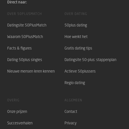
Direct naar:
OVER 50PLUSMATCH
OVER DATING
Datingsite 50PlusMatch
50plus dating
Waarom 50PlusMatch
Hoe werkt het
Facts & figures
Gratis dating tips
Dating 50plus singles
Datingsite 50-plus: stappenplan
Nieuwe mensen leren kennen
Actieve 50plussers
Regio dating
OVERIG
ALGEMEEN
Onze prijzen
Contact
Succesverhalen
Privacy