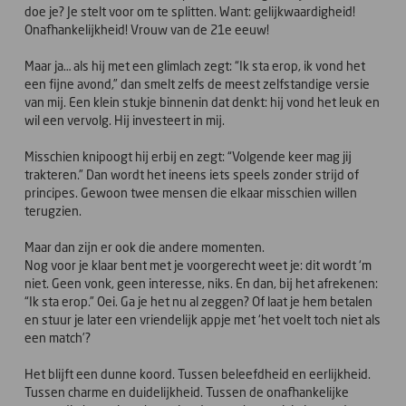
doe je? Je stelt voor om te splitten. Want: gelijkwaardigheid!
Onafhankelijkheid! Vrouw van de 21e eeuw!
Maar ja… als hij met een glimlach zegt: “Ik sta erop, ik vond het
een fijne avond,” dan smelt zelfs de meest zelfstandige versie
van mij. Een klein stukje binnenin dat denkt: hij vond het leuk en
wil een vervolg. Hij investeert in mij.
Misschien knipoogt hij erbij en zegt: “Volgende keer mag jij
trakteren.” Dan wordt het ineens iets speels zonder strijd of
principes. Gewoon twee mensen die elkaar misschien willen
terugzien.
Maar dan zijn er ook die andere momenten.
Nog voor je klaar bent met je voorgerecht weet je: dit wordt ‘m
niet. Geen vonk, geen interesse, niks. En dan, bij het afrekenen:
“Ik sta erop.” Oei. Ga je het nu al zeggen? Of laat je hem betalen
en stuur je later een vriendelijk appje met ‘het voelt toch niet als
een match’?
Het blijft een dunne koord. Tussen beleefdheid en eerlijkheid.
Tussen charme en duidelijkheid. Tussen de onafhankelijke