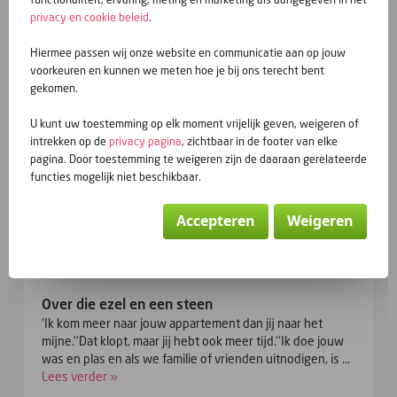
privacy en cookie beleid
.
geplaatst door Jungle - 1810 keer gelezen
Hiermee passen wij onze website en communicatie aan op jouw
voorkeuren en kunnen we meten hoe je bij ons terecht bent
gekomen.
Vorige berichten
U kunt uw toestemming op elk moment vrijelijk geven, weigeren of
intrekken op de
privacy pagina
, zichtbaar in de footer van elke
PROFIELKLEVEN
pagina. Door toestemming te weigeren zijn de daaraan gerelateerde
functies mogelijk niet beschikbaar.
‘ Waarom niet eens een stuk schrijven over mensen die
blijven iemands profiel bezoeken en verder nooit
initiatief nemen?’ Dit postte een bloglezer in mijn mailbo...
Accepteren
Weigeren
Lees verder »
Over die ezel en een steen
‘Ik kom meer naar jouw appartement dan jij naar het
mijne.’‘Dat klopt, maar jij hebt ook meer tijd.’‘Ik doe jouw
was en plas en als we familie of vrienden uitnodigen, is ...
Lees verder »