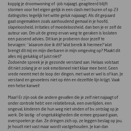
koppig je droomwoning of -job najaagt, geagiteerd blijft
stormen voor het eigen gelijk in een clash met buren of op 23
datingsites tegelijk het witte geluk najaaagt. Als dit gepaard
gaat ongemakken zoals aanhoudend gemaal in je hoofd,
slapeloosheid, irritaties of moedeloosheid, dan ben je er zelf de
auteur van. Om uit de greep ervan weg te geraken is loslaten
een passend advies. Dit kan je proberen door jezelf te
bevragen: ‘ Waarom doe ik dit? Wat bereik ik hiermee? Wat
brengt dit mij en mijn dierbaren in mijn omgeving op? Maakt dit
alles mij gelukkig of juist niet?’
Zodoende spreek je je gezonde verstand aan. Helaas volstaat
dit niet zolang je er ook emotioneel niet klaar mee bent. Geen
vrede neemt met de loop der dingen, met wat er wel is of kan. Je
verstand en gevoelens niet op één en dezelfde lijn krijgt. Vaak
een helse karwei!
Maar! Er zijn ook die andere gevallen die je zelf niet najaagt of
onder controle hebt: een relatiebreuk, een overlijden, een
ongeval, kinderen die hun weg niet vinden of bv. ontslag op je
werk. De lastig- of ongelukkigheden die ermee gepaard gaan,
overspoelen je dan. Ze dringen zich op, ze leggen beslag op jou.
Je houdt niet vast maar wordt vastgehouden. Je kan dan