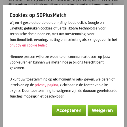
dikke miserie. Ik heb nooit geluk en het komt niet meer goed.
Het kan ook nog slechter’. Precies door dit te doen, ga je al eens
Cookies op 50PlusMatch
beseffen dat je overdrijft en sta je er meer voor open om
dingen te relativeren.
Wij en 4 geselecteerde derden (Bing, Doubleclick, Google en
Linehub) gebruiken cookies of vergelijkbare technologie voor
Dit zijn een paar tips en tricks. Ze lukken vaak niet meteen maar
technische doeleinden en, met uw toestemming, voor
vragen wat oefening. Ik zelf smaak er het nuttig effect van. Dus,
functionaliteit, ervaring, meting en marketing als aangegeven in het
proberen maar.
privacy en cookie beleid
.
'Om te kunnen loslaten moet je eerst
Hiermee passen wij onze website en communicatie aan op jouw
ontdekken wat je vasthoudt.’
voorkeuren en kunnen we meten hoe je bij ons terecht bent
gekomen.
Enjoy the road
jijikwij
U kunt uw toestemming op elk moment vrijelijk geven, weigeren of
intrekken op de
privacy pagina
, zichtbaar in de footer van elke
geplaatst door jijikwij - 2618 keer gelezen
pagina. Door toestemming te weigeren zijn de daaraan gerelateerde
functies mogelijk niet beschikbaar.
Vorige berichten
Accepteren
Weigeren