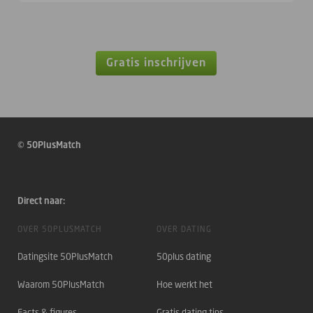
Gratis inschrijven
© 50PlusMatch
Direct naar:
OVER 50PLUSMATCH
OVER DATING
Datingsite 50PlusMatch
50plus dating
Waarom 50PlusMatch
Hoe werkt het
Facts & figures
Gratis dating tips