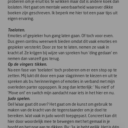
proberen om je eruit los te wrikken maar dat is andere koek dan
loslaten. Het gaat om mentale weerbaarheid waarover dikke
boeken zijn geschreven. Ik beperk me hier tot een paar tips uit
eigen ervaring.
Toelaten.
Emoties of gepieker hun gang laten gaan. Of toch voor even.
Dus geen continu weerwerk bieden omdat dit vaak emoties en
gepieker versterkt. Door ze toe te laten, nemen ze vaak in
kracht af. Ze krijgen bij wijze van spreken hun ‘ding gedaan’ en
nemen dan vanzelf gas terug.
Op de vingers tikken.
Na een fase van ‘toelaten’ toch proberen om er een stop op te
zetten. Mij lukt dit door een paar slagzinnen te kiezen en uit te
spreken als bv. herinneringen of emoties in verband met mijn
overleden parter oppoppen. Ik zeg dan letterlijk: ‘ Nu niet!’ of
‘Move on!’ en switch mijn aandacht naar iets in het hier en nu.
Judo spelen.
Oei! Waar gaat dit over? Het gaat om de kunst om gebruik te
maken van de kracht van de tegenstaander om je doel te
bereiken. Wat vaak in judo wordt toepgepast. Concreet kan dit
hier door woordelijk mee te bewegen met het gemaal in je
hoofd en het nog aan te dikken. Bv.: ‘Ja, je hebt gelijk. Het is één