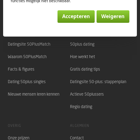
functies mogelijk niet beschikbaar.
Accepteren
Weigeren
Direct naar:
OVER 50PLUSMATCH
OVER DATING
Datingsite 50PlusMatch
50plus dating
Waarom 50PlusMatch
Hoe werkt het
Facts & figures
Gratis dating tips
Dating 50plus singles
Datingsite 50-plus: stappenplan
Nieuwe mensen leren kennen
Actieve 50plussers
Regio dating
OVERIG
ALGEMEEN
Onze prijzen
Contact