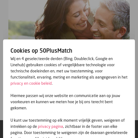
Cookies op 50PlusMatch
Wij en 4 geselecteerde derden (Bing, Doubleclick, Google en
Linehub) gebruiken cookies of vergelijkbare technologie voor
technische doeleinden en, met uw toestemming, voor
functionaliteit, ervaring, meting en marketing als aangegeven in het
privacy en cookie beleid
.
Gratis inschrijven
Hiermee passen wij onze website en communicatie aan op jouw
voorkeuren en kunnen we meten hoe je bij ons terecht bent
gekomen.
U kunt uw toestemming op elk moment vrijelijk geven, weigeren of
intrekken op de
privacy pagina
, zichtbaar in de footer van elke
© 50PlusMatch
pagina. Door toestemming te weigeren zijn de daaraan gerelateerde