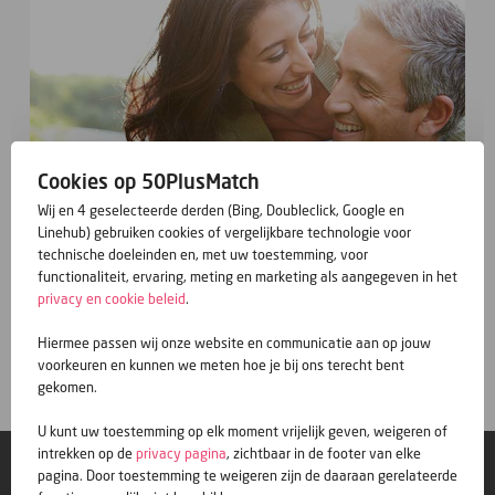
Cookies op 50PlusMatch
Wij en 4 geselecteerde derden (Bing, Doubleclick, Google en
Linehub) gebruiken cookies of vergelijkbare technologie voor
technische doeleinden en, met uw toestemming, voor
functionaliteit, ervaring, meting en marketing als aangegeven in het
privacy en cookie beleid
.
Gratis inschrijven
Hiermee passen wij onze website en communicatie aan op jouw
voorkeuren en kunnen we meten hoe je bij ons terecht bent
gekomen.
U kunt uw toestemming op elk moment vrijelijk geven, weigeren of
intrekken op de
privacy pagina
, zichtbaar in de footer van elke
© 50PlusMatch
pagina. Door toestemming te weigeren zijn de daaraan gerelateerde