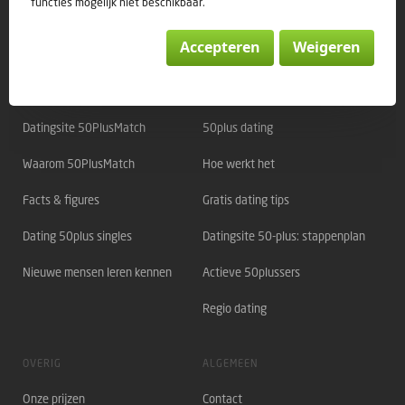
functies mogelijk niet beschikbaar.
Accepteren
Weigeren
Direct naar:
OVER 50PLUSMATCH
OVER DATING
Datingsite 50PlusMatch
50plus dating
Waarom 50PlusMatch
Hoe werkt het
Facts & figures
Gratis dating tips
Dating 50plus singles
Datingsite 50-plus: stappenplan
Nieuwe mensen leren kennen
Actieve 50plussers
Regio dating
OVERIG
ALGEMEEN
Onze prijzen
Contact