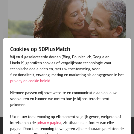
Cookies op 50PlusMatch
Wij en 4 geselecteerde derden (Bing, Doubleclick, Google en
Linehub) gebruiken cookies of vergelijkbare technologie voor
technische doeleinden en, met uw toestemming, voor
functionaliteit, ervaring, meting en marketing als aangegeven in het
privacy en cookie beleid
.
Gratis inschrijven
Hiermee passen wij onze website en communicatie aan op jouw
voorkeuren en kunnen we meten hoe je bij ons terecht bent
gekomen.
U kunt uw toestemming op elk moment vrijelijk geven, weigeren of
intrekken op de
privacy pagina
, zichtbaar in de footer van elke
© 50PlusMatch
pagina. Door toestemming te weigeren zijn de daaraan gerelateerde