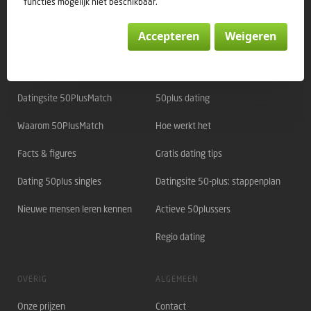
functies mogelijk niet beschikbaar.
Accepteren
Weigeren
Direct naar:
OVER 50PLUSMATCH
OVER DATING
Datingsite 50PlusMatch
50plus dating
Waarom 50PlusMatch
Hoe werkt het
Facts & figures
Gratis dating tips
Dating 50plus singles
Datingsite 50-plus: stappenplan
Nieuwe mensen leren kennen
Actieve 50plussers
Regio dating
OVERIG
ALGEMEEN
Onze prijzen
Contact