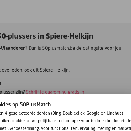
50-plussers in Spiere-Helkijn
-Vlaanderen
? Dan is 50plusmatch.be de datingsite voor jou.
eve leden, ook uit Spiere-Helkijn.
n
plusser zijn?
Schrijf je daarom nu gratis in!
okies op 50PlusMatch
en 4 geselecteerde derden (Bing, Doubleclick, Google en Linehub)
uiken cookies of vergelijkbare technologie voor technische doeleind
met uw toestemming, voor functionaliteit, ervaring, meting en market