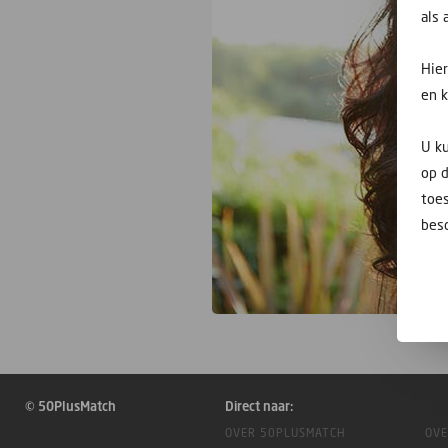
als
Hie
en 
U ku
op 
toes
besc
© 50PlusMatch
Direct naar:
OVER 50PLUSMATCH
OVE