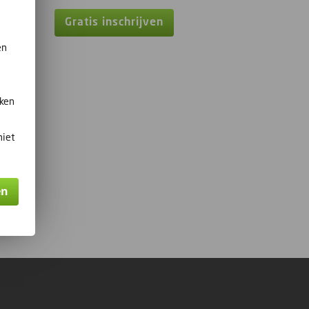
Gratis inschrijven
en
kken
niet
en