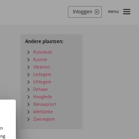
Inloggen
menu
Andere plaatsen:
Ruiselede
Kuurne
Vleteren
Ledegem
Ichtegem
Dehaan
Hooglede
Nieuwpoort
Wielsbeke
Zwevegem
en
ing