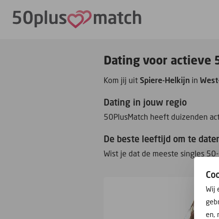
Dating voor actieve 
Kom jij uit
Spiere-Helkijn
in
West
Dating in jouw regio
50PlusMatch heeft duizenden acti
De beste leeftijd om te date
Wist je dat de meeste singles 50-
Co
Wij 
gebr
en, 