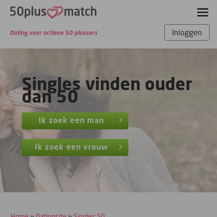
Inloggen
Dating voor actieve 50-plussers
Singles vinden ouder
dan 50
Ik zoek een man
Ik zoek een vrouw
Home
Datingsite
Singles 50