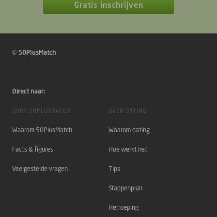
Gratis inschrijven
© 50PlusMatch
Direct naar:
OVER 50PLUSMATCH
OVER DATING
Waarom 50PlusMatch
Waarom dating
Facts & figures
Hoe werkt het
Veelgestelde vragen
Tips
Stappenplan
Herroeping