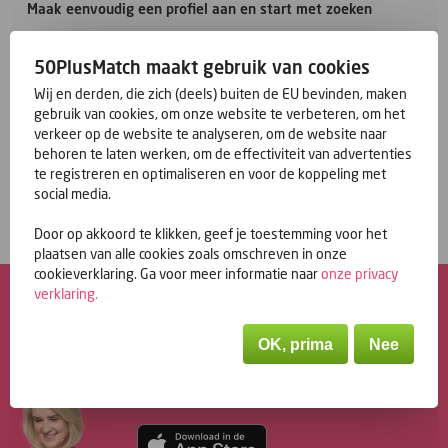
Maak eenvoudig een profiel aan en start met zoeken
In
een paar simpele stappen
vind je singles in België van 50-
plus die bij jouw voorkeuren passen. Je hoeft enkel een dating-
50PlusMatch maakt gebruik van cookies
en zoekprofiel aan te maken en je kunt al op zoek tussen de
Wij en derden, die zich (deels) buiten de EU bevinden, maken
singles van boven de 50. Schrijf je gratis in en probeer eerst
gebruik van cookies, om onze website te verbeteren, om het
vrijblijvend uit of
online daten
voor singles van 50-plus bij jou
verkeer op de website te analyseren, om de website naar
past. Bevalt het en wil je van alle functies gebruikmaken? Sluit
behoren te laten werken, om de effectiviteit van advertenties
dan een lidmaatschap af. Heb je een vraag
over ons
of wil je
te registreren en optimaliseren en voor de koppeling met
meer informatie? Neem dan gerust contact met ons op door een
social media.
e-mail te sturen naar
redactie@50plusmatch.be
. Wij
beantwoorden je vragen zo snel mogelijk.
Door op akkoord te klikken, geef je toestemming voor het
plaatsen van alle cookies zoals omschreven in onze
cookieverklaring. Ga voor meer informatie naar
onze privacy
verklaring
.
Ook op je mobiel, da’s
handig
OK, prima
Nee
Onze App is eenvoudig en prettig te
gebruiken, waar je ook bent. Download
de app en ontmoet 50+ singles.