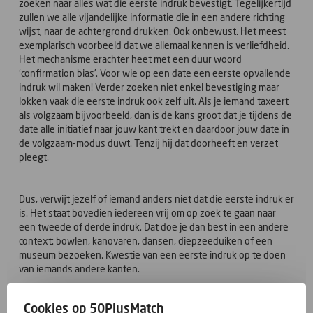
zoeken naar alles wat die eerste indruk bevestigt. Tegelijkertijd
zullen we alle vijandelijke informatie die in een andere richting
wijst, naar de achtergrond drukken. Ook onbewust. Het meest
exemplarisch voorbeeld dat we allemaal kennen is verliefdheid.
Het mechanisme erachter heet met een duur woord
‘confirmation bias’. Voor wie op een date een eerste opvallende
indruk wil maken! Verder zoeken niet enkel bevestiging maar
lokken vaak die eerste indruk ook zelf uit. Als je iemand taxeert
als volgzaam bijvoorbeeld, dan is de kans groot dat je tijdens de
date alle initiatief naar jouw kant trekt en daardoor jouw date in
de volgzaam-modus duwt. Tenzij hij dat doorheeft en verzet
pleegt.
Dus, verwijt jezelf of iemand anders niet dat die eerste indruk er
is. Het staat bovedien iedereen vrij om op zoek te gaan naar
een tweede of derde indruk. Dat doe je dan best in een andere
context: bowlen, kanovaren, dansen, diepzeeduiken of een
museum bezoeken. Kwestie van een eerste indruk op te doen
van iemands andere kanten.
Cookies op 50PlusMatch
En om het af te leren: je krijgt nooit een tweede kans om een