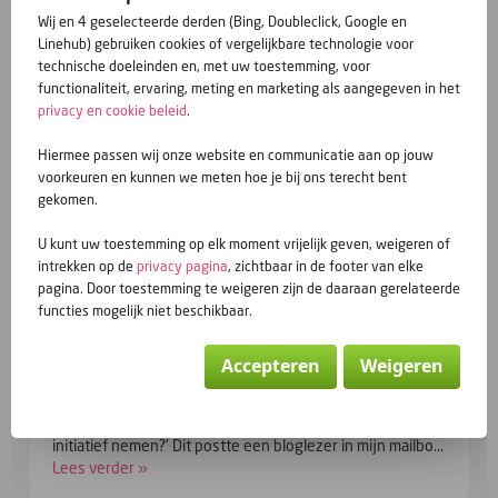
eerste indruk te maken, maar forceer vooral jezelf niet. Stuur de
Wij en 4 geselecteerde derden (Bing, Doubleclick, Google en
lijstjes met tips en tricks voor daters richting de vuilnisbak. Ooit
Linehub) gebruiken cookies of vergelijkbare technologie voor
val je toch keihard door de mand en dat kan pijn doen. Blijf
technische doeleinden en, met uw toestemming, voor
jezelf, er zijn al anderen genoeg!
functionaliteit, ervaring, meting en marketing als aangegeven in het
privacy en cookie beleid
.
Enjoy the road
Hiermee passen wij onze website en communicatie aan op jouw
jijikwij
voorkeuren en kunnen we meten hoe je bij ons terecht bent
gekomen.
geplaatst door jijikwij - 1993 keer gelezen
U kunt uw toestemming op elk moment vrijelijk geven, weigeren of
intrekken op de
privacy pagina
, zichtbaar in de footer van elke
pagina. Door toestemming te weigeren zijn de daaraan gerelateerde
Vorige berichten
functies mogelijk niet beschikbaar.
Accepteren
Weigeren
PROFIELKLEVEN
‘ Waarom niet eens een stuk schrijven over mensen die
blijven iemands profiel bezoeken en verder nooit
initiatief nemen?’ Dit postte een bloglezer in mijn mailbo...
Lees verder »