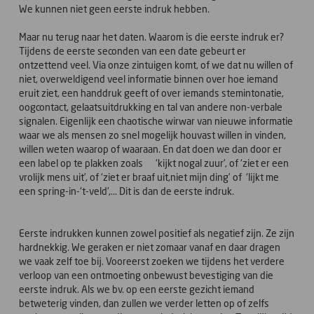
We kunnen niet geen eerste indruk hebben.
Maar nu terug naar het daten. Waarom is die eerste indruk er?
Tijdens de eerste seconden van een date gebeurt er
ontzettend veel. Via onze zintuigen komt, of we dat nu willen of
niet, overweldigend veel informatie binnen over hoe iemand
eruit ziet, een handdruk geeft of over iemands stemintonatie,
oogcontact, gelaatsuitdrukking en tal van andere non-verbale
signalen. Eigenlijk een chaotische wirwar van nieuwe informatie
waar we als mensen zo snel mogelijk houvast willen in vinden,
willen weten waarop of waaraan. En dat doen we dan door er
een label op te plakken zoals ‘kijkt nogal zuur’, of ‘ziet er een
vrolijk mens uit’, of ‘ziet er braaf uit,niet mijn ding’ of ‘lijkt me
een spring-in-‘t-veld’,... Dit is dan de eerste indruk.
Eerste indrukken kunnen zowel positief als negatief zijn. Ze zijn
hardnekkig. We geraken er niet zomaar vanaf en daar dragen
we vaak zelf toe bij. Vooreerst zoeken we tijdens het verdere
verloop van een ontmoeting onbewust bevestiging van die
eerste indruk. Als we bv. op een eerste gezicht iemand
betweterig vinden, dan zullen we verder letten op of zelfs