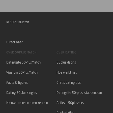
© 50PlusMatch
Direct naar:
OVER 50PLUSMATCH
OVER DATING
Datingsite 50PlusMatch
50plus dating
Waarom 50PlusMatch
Hoe werkt het
Facts & figures
Gratis dating tips
Dating 50plus singles
Datingsite 50-plus: stappenplan
Nieuwe mensen leren kennen
Actieve 50plussers
Regio dating