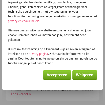
Wij en 4 geselecteerde derden (Bing, Doubleclick, Google en
Maar wat ze precies dacht, vond in haar brein niet de uitgang.
Linehub) gebruiken cookies of vergelijkbare technologie voor
Toch niet direct. Eerder indirect door op zijn verzoek om eens
technische doeleinden en, met uw toestemming, voor
life te babbelen met ongemakkelijke beleefdheid uit te stellen.
functionaliteit, ervaring, meting en marketing als aangegeven in het
‘We zien wel.’ Dat zei ze en zo geschiedde. Ze zien nog steeds.
privacy en cookie beleid
.
Enjoy the road
Hiermee passen wij onze website en communicatie aan op jouw
jijikwij
voorkeuren en kunnen we meten hoe je bij ons terecht bent
gekomen.
geplaatst door jijikwij - 1782 keer gelezen
U kunt uw toestemming op elk moment vrijelijk geven, weigeren of
intrekken op de
privacy pagina
, zichtbaar in de footer van elke
Vorige berichten
pagina. Door toestemming te weigeren zijn de daaraan gerelateerde
functies mogelijk niet beschikbaar.
PROFIELKLEVEN
Accepteren
Weigeren
‘ Waarom niet eens een stuk schrijven over mensen die
blijven iemands profiel bezoeken en verder nooit
initiatief nemen?’ Dit postte een bloglezer in mijn mailbo...
Lees verder »