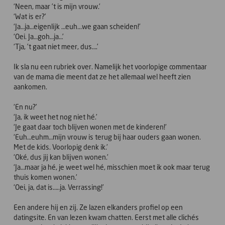
‘Neen, maar ’t is mijn vrouw.’
‘Wat is er?’
‘Ja…ja…eigenlijk …euh...we gaan scheiden!’
‘Oei. Ja…goh…ja…’
‘Tja, ’t gaat niet meer, dus….’
Ik sla nu een rubriek over. Namelijk het voorlopige commentaar
van de mama die meent dat ze het allemaal wel heeft zien
aankomen.
‘En nu?’
‘Ja, ik weet het nog niet hé.’
‘Je gaat daar toch blijven wonen met de kinderen!’
‘Euh…euhm…mijn vrouw is terug bij haar ouders gaan wonen.
Met de kids. Voorlopig denk ik.’
‘Oké, dus jij kan blijven wonen.’
‘Ja…maar ja hé, je weet wel hé, misschien moet ik ook maar terug
thuis komen wonen.’
‘Oei, ja, dat is…..ja. Verrassing!’
Een andere hij en zij. Ze lazen elkanders profiel op een
datingsite. En van lezen kwam chatten. Eerst met alle clichés