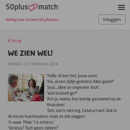
Inloggen
Dating voor actieve 50-plussers
terug
WE ZIEN WEL!
ZONDAG 15 FEBRUARI 2026
‘Hallo. Ik ben het. Jouw zoon.’
‘Ha…al een tijdje geleden! Alles goed?’
‘Ja ja….allee zo ongeveer toch.’
‘Wat bedoelt ge?’
‘Ach ja, mama. Een beetje gerommel op de
thuisvloer.’
‘Och, dat is niet erg. Gebeurt wel. Ook in
de beste huishoudens zoals ze dat zeggen.’
‘Is waar. Maar ’t is serieus.’
‘Serieus? Toch geen zieken?’