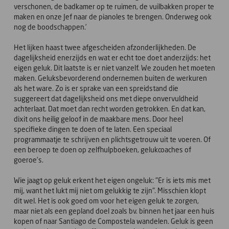
verschonen, de badkamer op te ruimen, de vuilbakken proper te
maken en onze Jef naar de pianoles te brengen. Onderweg ook
nog de boodschappen.’
Het lijken haast twee afgescheiden afzonderlijkheden. De
dagelijksheid enerzijds en wat er echt toe doet anderzijds: het
eigen geluk. Dit laatste is er niet vanzelf. We zouden het moeten
maken. Geluksbevorderend ondernemen buiten de werkuren
als het ware. Zo is er sprake van een spreidstand die
suggereert dat dagelijksheid ons met diepe onvervuldheid
achterlaat. Dat moet dan recht worden getrokken. En dat kan,
dixit ons heilig geloof in de maakbare mens. Door heel
specifieke dingen te doen of te laten. Een speciaal
programmaatje te schrijven en plichtsgetrouw uit te voeren. Of
een beroep te doen op zelfhulpboeken, gelukcoaches of
goeroe’s.
Wie jaagt op geluk erkent het eigen ongeluk: "Er is iets mis met
mij, want het lukt mij niet om gelukkig te zijn". Misschien klopt
dit wel. Het is ook goed om voor het eigen geluk te zorgen,
maar niet als een gepland doel zoals bv. binnen het jaar een huis
kopen of naar Santiago de Compostela wandelen. Geluk is geen