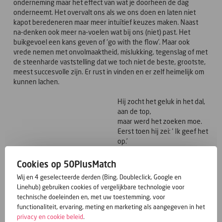
onderneming maar het effect van wat je doorheen de dag
onderneemt. Het overvalt ons als we ons doen en laten niet
kapot beredeneren maar meer intuïtief keuzes maken. Naast
na-denken ook meer na-voelen wat bij ons (niet) past. Het
buikgevoel een kans geven of ‘go with the flow’. Maar ook
vrede nemen met onvolmaaktheid, mislukking, tegenslag of met
de steenharde vaststelling dat we toch niet de beste, grootste,
meest succesvolle zijn. Er rust in vinden en er zelf heimelijk om
kunnen lachen.
Hij zocht het geluk in het dal,
aan de top,
maar werd het zoeken moe.
Eerst toen hij zei: ‘ Ik geef het
op.’
Kwam het naar hem toe.
(Toon Hermans)
Cookies op 50PlusMatch
Wij en 4 geselecteerde derden (Bing, Doubleclick, Google en
Enjoy the road
Linehub) gebruiken cookies of vergelijkbare technologie voor
Jijikwij
technische doeleinden en, met uw toestemming, voor
functionaliteit, ervaring, meting en marketing als aangegeven in het
geplaatst door jijikwij - 1559 keer gelezen
privacy en cookie beleid
.