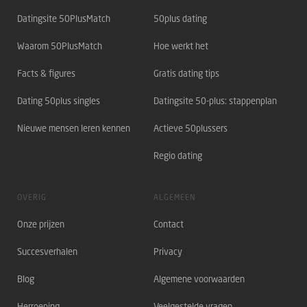
Datingsite 50PlusMatch
50plus dating
Waarom 50PlusMatch
Hoe werkt het
Facts & figures
Gratis dating tips
Dating 50plus singles
Datingsite 50-plus: stappenplan
Nieuwe mensen leren kennen
Actieve 50plussers
Regio dating
OVERIG
ALGEMEEN
Onze prijzen
Contact
Succesverhalen
Privacy
Blog
Algemene voorwaarden
Herroeping
Veelgestelde vragen