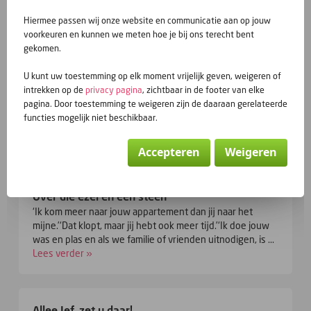
Hiermee passen wij onze website en communicatie aan op jouw
Vorige berichten
voorkeuren en kunnen we meten hoe je bij ons terecht bent
gekomen.
U kunt uw toestemming op elk moment vrijelijk geven, weigeren of
PROFIELKLEVEN
intrekken op de
privacy pagina
, zichtbaar in de footer van elke
‘ Waarom niet eens een stuk schrijven over mensen die
pagina. Door toestemming te weigeren zijn de daaraan gerelateerde
blijven iemands profiel bezoeken en verder nooit
functies mogelijk niet beschikbaar.
initiatief nemen?’ Dit postte een bloglezer in mijn mailbo...
Lees verder »
Accepteren
Weigeren
Over die ezel en een steen
‘Ik kom meer naar jouw appartement dan jij naar het
mijne.’‘Dat klopt, maar jij hebt ook meer tijd.’‘Ik doe jouw
was en plas en als we familie of vrienden uitnodigen, is ...
Lees verder »
Allee Jef, zet u daar!